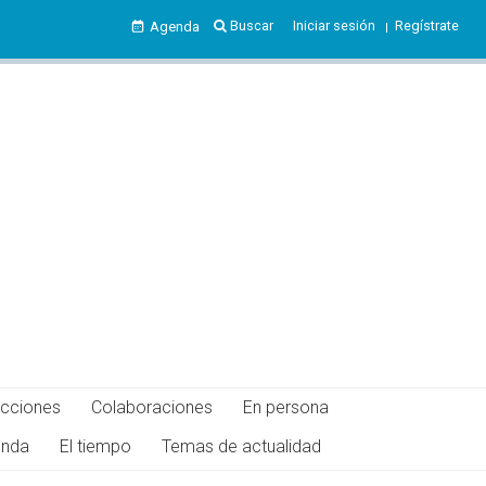
Buscar
Iniciar sesión
Regístrate
Agenda
ecciones
Colaboraciones
En persona
nda
El tiempo
Temas de actualidad